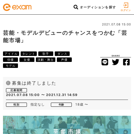
オーディションを探す
ログイン
2021.07.08 15:00
芸能・モデルデビューのチャンスをつかむ「芸
能市場」
アイドル
タレント
歌手
ダンス
SHARE
俳優
女優
演劇・舞台
声優
モデル
募集は終了しました
!
応募期間
2021.07.08 15:00 〜 2021.12.31 14:59
指定なし
18歳 〜
性別
年齢