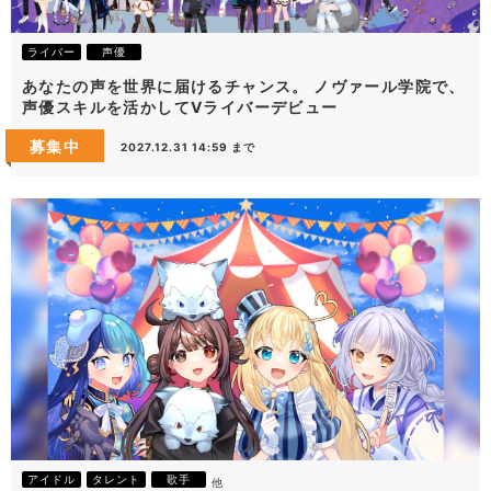
ライバー
声優
あなたの声を世界に届けるチャンス。 ノヴァール学院で、
声優スキルを活かしてVライバーデビュー
募集中
2027.12.31 14:59 まで
アイドル
タレント
歌手
他